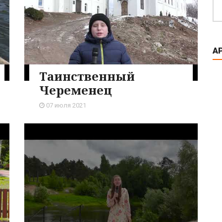
А
Таинственный
Череменец
07 июля 2021