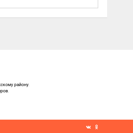
жскому району.
яров.