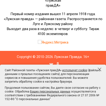
«Лужская
правДА»
Первый номер издания вышел 11 апреля 1918 года.
«Лужская правда» — районная газета. Распространяется по
Луге и Лужскому району.
Выходит два раза в неделю: в четверг и субботу. Тираж
4100 экземпляров.
Copyright © 2010-2026 Лужская Правда. 16+
Сайт Районной газеты «Лужская правДА»
использует cookie
(файлы с
данными о прошлых посещениях сайта) для персонализации
сервисов и повышения удобства пользователей. Вы можете
Сайт Районной газеты «Лужская правДА»
использует cookie
(файлы с
запретить обработку cookie в настройка браузера.
данными о прошлых посещениях сайта) для персонализации сервисов
Продолжая пользование сайтом, Вы даете свое согласие на работу с
и повышения удобства пользователей. Вы можете запретить обработку
cookie. Обработка
Ваших персональных данных
осуществляется в
cookie в настройка браузера.
соответствии с требованиями Федерального закона от 27.07.2006 №
Продолжая пользование сайтом, Вы даете свое согласие на работу с
152-Ф3 "О персональных данных"
cookie. Обработка
Ваших персональных данных
осуществляется в