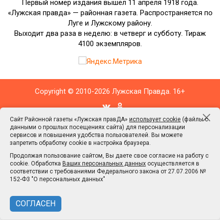
Первый номер издания вышел 11 апреля 1918 года.
«Лужская правда» — районная газета. Распространяется по
Луге и Лужскому району.
Выходит два раза в неделю: в четверг и субботу. Тираж
4100 экземпляров.
Copyright © 2010-2026 Лужская Правда. 16+
Сайт Районной газеты «Лужская правДА»
использует cookie
(файлы с
данными о прошлых посещениях сайта) для персонализации
сервисов и повышения удобства пользователей. Вы можете
Сайт Районной газеты «Лужская правДА»
использует cookie
(файлы с
запретить обработку cookie в настройка браузера.
данными о прошлых посещениях сайта) для персонализации сервисов
Продолжая пользование сайтом, Вы даете свое согласие на работу с
и повышения удобства пользователей. Вы можете запретить обработку
cookie. Обработка
Ваших персональных данных
осуществляется в
cookie в настройка браузера.
соответствии с требованиями Федерального закона от 27.07.2006 №
Продолжая пользование сайтом, Вы даете свое согласие на работу с
152-Ф3 "О персональных данных"
cookie. Обработка
Ваших персональных данных
осуществляется в
соответствии с требованиями Федерального закона от 27.07.2006 №
СОГЛАСЕН
152-Ф3 "О персональных данных"